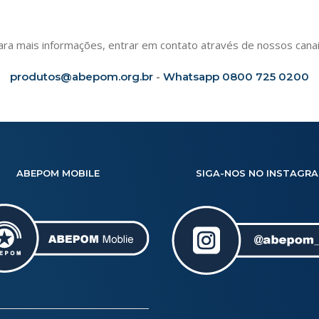
ara mais informações, entrar em contato através de nossos canai
produtos@abepom.org.br
-
Whatsapp 0800 725 0200
ABEPOM MOBILE
SIGA-NOS NO INSTAGR